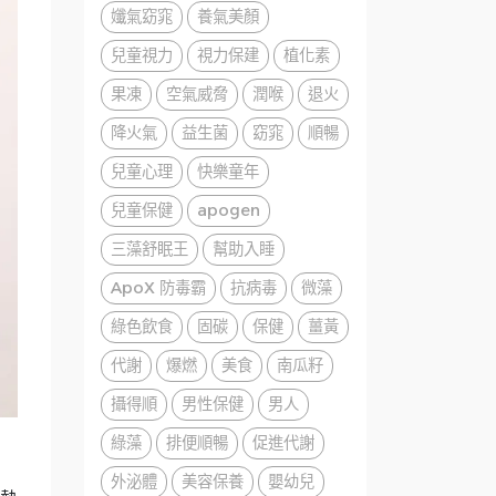
孅氣窈窕
養氣美顏
兒童視力
視力保建
植化素
果凍
空氣威脅
潤喉
退火
降火氣
益生菌
窈窕
順暢
兒童心理
快樂童年
兒童保健
apogen
三藻舒眠王
幫助入睡
ApoX 防毒霸
抗病毒
微藻
綠色飲食
固碳
保健
薑黃
代謝
爆燃
美食
南瓜籽
攝得順
男性保健
男人
綠藻
排便順暢
促進代謝
外泌體
美容保養
嬰幼兒