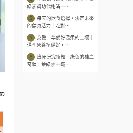
綠素幫助代謝清一⋯
3
每天的飲食選擇，決定未來
的健康活力｜吃對⋯
4
為愛，準備好溫柔的土壤｜
備孕營養準備好，⋯
5
臨床研究新知－綠色的補血
奇蹟，葉綠素＋鐵⋯
節