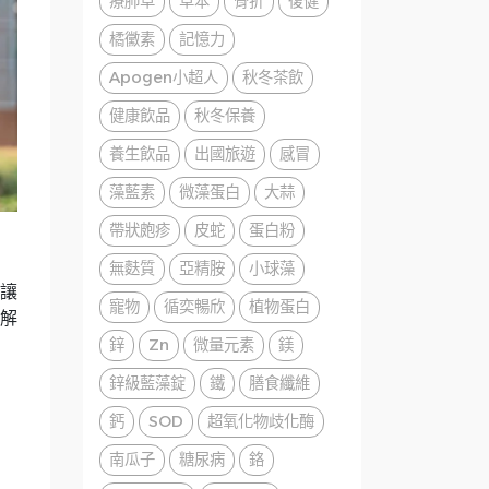
療肺草
草本
骨折
復健
橘黴素
記憶力
Apogen小超人
秋冬茶飲
健康飲品
秋冬保養
養生飲品
出國旅遊
感冒
藻藍素
微藻蛋白
大蒜
帶狀皰疹
皮蛇
蛋白粉
無麩質
亞精胺
小球藻
讓
寵物
循奕暢欣
植物蛋白
解
鋅
Zn
微量元素
鎂
鋅級藍藻錠
鐵
膳食纖維
鈣
SOD
超氧化物歧化酶
南瓜子
糖尿病
鉻