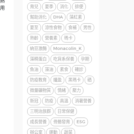
熱
育兒
夏季
消化
排便
用
幫助消化
DHA
藻紅素
夏至
涼性食物
食補
男性
熟齡
營養素
瑪卡
納豆激酶
Monacolin_K
藻精蛋白
吃貨系保養
孕期
魚油
藻油
素食
確診
防疫教育
孅盈
黑瑪卡
硒
微量礦物質
情緒
壓力
新冠
防疫
高溫
消暑營養
三明治族群
日常保健
成長營養
骨骼發育
ESG
辦公室
運動
蔬菜