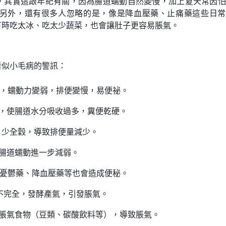
，其實這跟年紀有關，因為腸道蠕動自然變慢，加上夏天常因怕
另外，還有很多人忽略的是，像是降血壓藥、止痛藥這些日常
有時吃太冰、吃太少蔬菜，也會讓肚子更容易脹氣。
看似小毛病的警訊：
，蠕動力變弱，排便變慢，易便祕。
，使腸道水分吸收過多，糞便乾硬。
、少全穀，導致排便量減少。
腸道蠕動進一步減弱。
憂鬱藥、降血壓藥等也會造成便秘。
不完全，發酵產氣，引發脹氣。
脹氣食物（豆類、碳酸飲料等），導致脹氣。