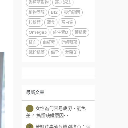
香蕉萃取物
藻之泌法
植物固醇
B12
麥角硫因
粒線體
蔬食
蛋白質
Omega3
維生素D
葉綠素
貧血
血紅素
鋅級藍藻
鐵粉綠藻
備孕
苯駢芘
最新文章
1
女性為何容易疲勞、氣色
差？ 搞懂缺鐵原因⋯
2
苯駢芘毒油危機別擔心：葉