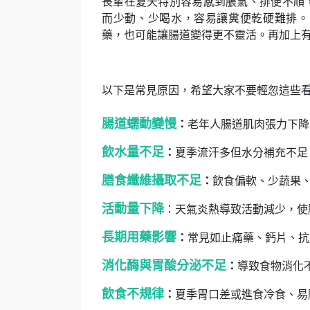
長輩在夏天特別容易感到脹氣、排便不順
而少動、少喝水，容易讓糞便乾硬難排。
藥，也可能讓腸道變得更不靈活。再加上
以下是常見原因，希望大家不要輕忽這些
腸道蠕動變慢
：
老年人腸道肌肉張力下降
飲水量不足
：
夏季流汗多但水分補充不足
膳食纖維攝取不足
：
飲食偏軟、少蔬果
活動量下降
：天氣炎熱導致活動減少，使
長期用藥影響
：
常見如止痛藥、鈣片、抗
消化酶與胃酸分泌不足
：
導致食物消化
飲食不規律
：
夏季胃口差或進食冷食、易