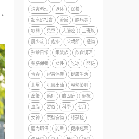
清爽料理
退休
保養
科、
超高齡社會
流感
腸病毒
敏弱
兒童
大腸癌
上班族
肌少症
皰疹
父親節
禮物
熟齡日常
銀髮族
飲食調理
藥膳保養
女性
吃冰
節儉
青春
智慧保養
健康生活
北醫
肌膚出油
輕熟齡肌
產後
藥師
膽固醇
健檢
血脂
習俗
科學
七月
女神
原型食物
綠藻錠
體內環保
能量
健康迷思