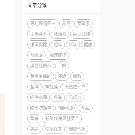
文章分類
專利藻精蛋白
晶亮
葉黃素
玉米黃素
肽活素
納豆紅麴
循環保健
蛇年
新年
健康
藍綠藻
關速能捷
黑豆紅棗茶
耳鳴
黃俊豪醫師
演講
衛教
藍藻
螺旋藻
天然維他命
純淨水源
冬季
防護力
隱形防護罩
新陳代謝
熱量
營養
新陳代謝是甚麼？
美麗
煥采保養
爆燃代謝