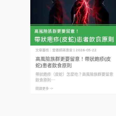
文章審核｜營養師蔣惠安 | 2026-05-22
高風險族群更要留意！帶狀皰疹(皮
蛇)患者飲食原則
帶狀皰疹（皮蛇）怎麼吃？高風險族群要留意
飲食原則⋯
閱讀更多 ->