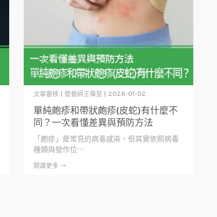
文章審核 | 營養師王偉至 | 2026-01-02
單純皰疹和帶狀皰疹(皮蛇)有什麼不
同？一次看懂差異與預防方法
「皰疹」是常見的病毒感染，但其實依照病毒
種類與發作位⋯
閱讀更多 ->