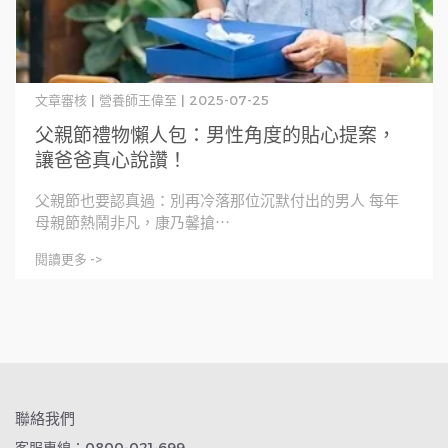
文章審核 | 營養師王偉至 | 2025-07-25
父親節禮物懶人包：男性角度的貼心提案，
讓爸爸真心說讚！
父親節也要認真過：別再冷落那位沉默付出的男人 每年
母親節熱鬧非凡，康乃馨搶⋯
閱讀更多 ->
聯絡我們