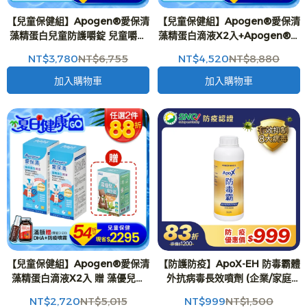
【兒童保健組】Apogen®愛保清
【兒童保健組】Apogen®愛保清
藻精蛋白兒童防護嚼錠 兒童嚼錠
藻精蛋白滴液X2入+Apogen®愛
(60g/瓶)X4入+藻優兒益生菌粉
保清藻精蛋白兒童防護嚼錠 兒童
NT$3,780
NT$6,755
NT$4,520
NT$8,880
末 全新改版 兒童益生菌 (2g*15
嚼錠(60g/瓶)X2入 贈藻優兒益生
包/盒)X1入 -二代台美專利 防護再
菌x2入-二代台美專利 防護再升級
加入購物車
加入購物車
升級
【兒童保健組】Apogen®愛保清
【防護防疫】ApoX-EH 防毒霸體
藻精蛋白滴液X2入 贈 藻優兒益
外抗病毒長效噴劑 (企業/家庭
生菌粉末 兒童益生菌 (2g*15包/
版)-1公升
NT$2,720
NT$5,015
NT$999
NT$1,500