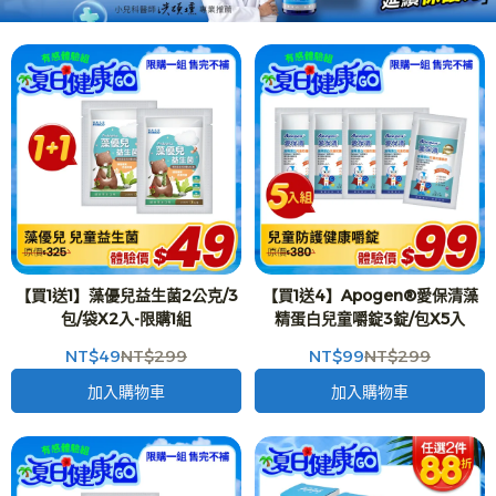
【買1送1】藻優兒益生菌2公克/3
【買1送4】Apogen®愛保清藻
包/袋X2入-限購1組
精蛋白兒童嚼錠3錠/包X5入
NT$49
NT$299
NT$99
NT$299
加入購物車
加入購物車