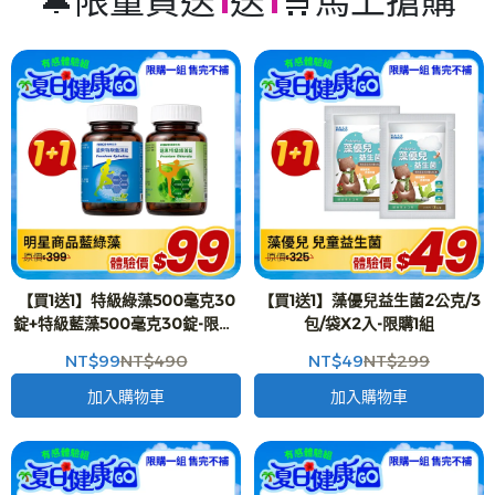
🔔限量買送
1
送
1
🛒馬上搶購
【買1送1】特級綠藻500毫克30
【買1送1】藻優兒益生菌2公克/3
錠+特級藍藻500毫克30錠-限購1
包/袋X2入-限購1組
組
NT$99
NT$490
NT$49
NT$299
加入購物車
加入購物車