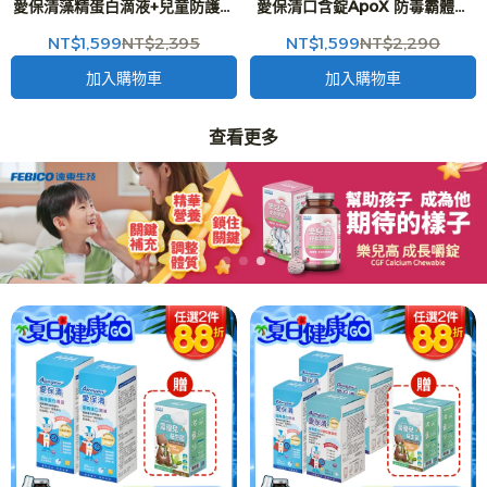
愛保清藻精蛋白滴液+兒童防護嚼
愛保清口含錠ApoX 防毒霸體外
錠體驗組2入(6錠)+幼兒營養素體
長效升級版50ml-二代台美專利
NT$1,599
NT$2,395
NT$1,599
NT$2,290
驗組2入(12包)-二代台美專利 防
防護再升級
護再升級
加入購物車
加入購物車
查看更多