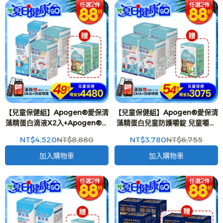
【兒童保健組】Apogen®愛保清
【兒童保健組】Apogen®愛保清
藻精蛋白滴液X2入+Apogen®愛
藻精蛋白兒童防護嚼錠 兒童嚼錠
保清藻精蛋白兒童防護嚼錠 兒童
(60g/瓶)X4入+藻優兒益生菌粉
NT$4,520
NT$8,880
NT$3,780
NT$6,755
嚼錠(60g/瓶)X2入 贈藻優兒益生
末 全新改版 兒童益生菌 (2g*15
菌x2入-二代台美專利 防護再升級
包/盒)X1入 -二代台美專利 防護再
加入購物車
加入購物車
升級