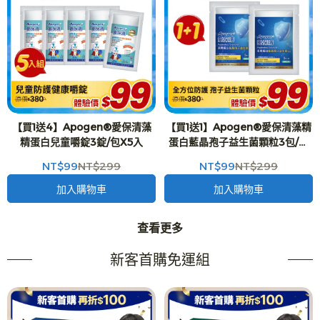
【買1送4】Apogen®愛保清藻
【買1送1】Apogen®愛保清藻精
精蛋白兒童嚼錠3錠/包X5入
蛋白藍晶孢子益生菌顆粒3包/袋
X2入
NT$99
NT$299
NT$99
NT$299
加入購物車
加入購物車
查看更多
新客首購免運組