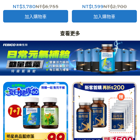
(60g/瓶)X4入+藻優兒益生菌粉
嚼錠+全晶亮果凍
NT$3,780
NT$6,755
NT$1,599
NT$2,700
末 全新改版 兒童益生菌 (2g*15
包/盒)X1入 -二代台美專利 防護再
加入購物車
加入購物車
升級
查看更多