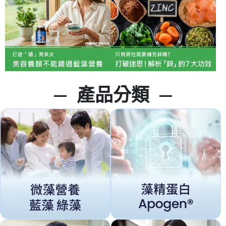
—  
產品分類  
—