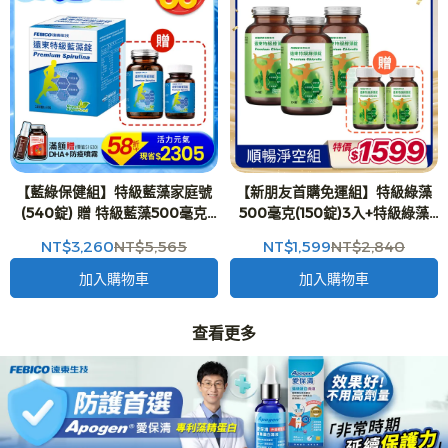
【藍綠保健組】特級藍藻家庭號
【新朋友首購免運組】特級綠藻
(540錠) 贈 特級藍藻500毫克
500毫克(150錠)3入+特級綠藻
(150錠)1入+(30錠)1入
500毫克(30錠)2入
NT$3,260
NT$5,565
NT$1,599
NT$2,840
加入購物車
加入購物車
查看更多