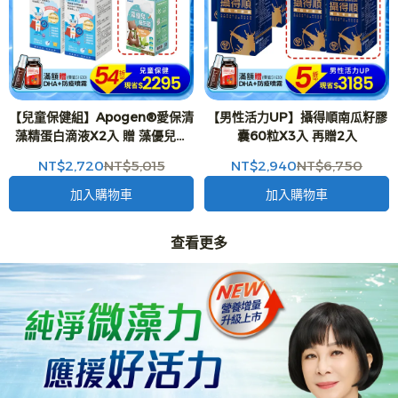
【兒童保健組】Apogen®愛保清
【男性活力UP】攝得順南瓜籽膠
藻精蛋白滴液X2入 贈 藻優兒益
囊60粒X3入 再贈2入
生菌粉末 兒童益生菌 (2g*15包/
NT$2,720
NT$5,015
NT$2,940
NT$6,750
盒)X1入-二代台美專利 防護再升
級
加入購物車
加入購物車
查看更多