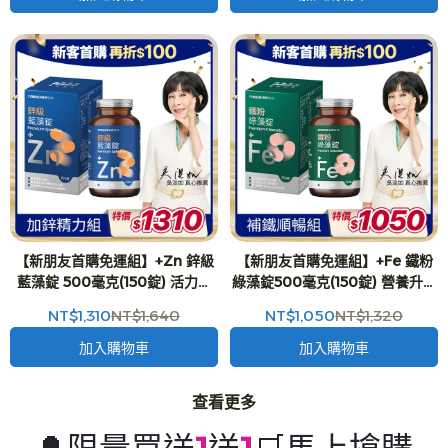
【新朋友首購免運組】+Zn 鋅級
【新朋友首購免運組】+Fe 鐵粉
藍藻錠 500毫克(150錠) 活力強
綠藻錠500毫克(150錠) 營養升級
化 吳淡如 真心推薦
吳淡如 真心推薦
NT$1,310
NT$1,640
NT$1,050
NT$1,320
加入購物車
加入購物車
查看更多