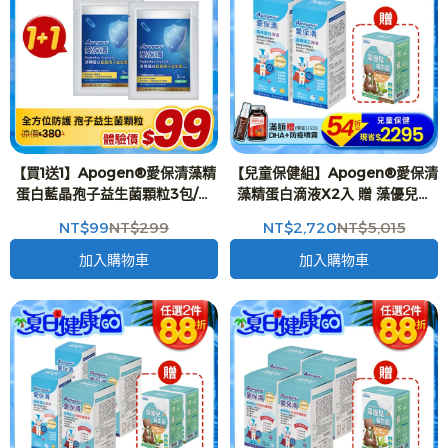
【買1送1】Apogen®愛保清藻精
【兒童保健組】Apogen®愛保清
蛋白藍晶孢子益生菌顆粒3包/袋
藻精蛋白滴液X2入 贈 藻優兒益
X2入
生菌粉末 兒童益生菌 (2g*15包/
NT$99
NT$299
NT$2,720
NT$5,015
盒)X1入-二代台美專利 防護再升
級
加入購物車
加入購物車