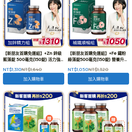
【新朋友首購免運組】+Zn 鋅級
【新朋友首購免運組】+Fe 鐵粉
藍藻錠 500毫克(150錠) 活力強
綠藻錠500毫克(150錠) 營養升級
化 吳淡如 真心推薦
吳淡如 真心推薦
NT$1,310
NT$1,640
NT$1,050
NT$1,320
加入購物車
加入購物車