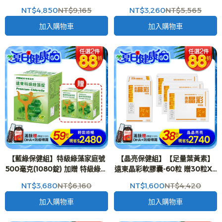
號500毫克(540錠)+特級綠藻
(150錠)1入+(30錠)1入
NT$4,850
NT$9,165
NT$3,260
NT$5,565
500毫克(30錠)+特級藍藻500毫
克(30錠)
加入購物車
加入購物車
【藍綠保健組】特級綠藻家庭號
【晶亮保健組】【足量葉黃素】
500毫克(1080錠) 加贈 特級綠藻
遠東晶彩軟膠囊-60粒 贈30粒X3
500毫克(150錠)2入
入 效期 2027/04/16
NT$3,680
NT$6,160
NT$1,600
NT$4,420
加入購物車
加入購物車