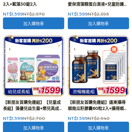
2入+藍藻30錠2入
愛保清藻精蛋白滴液+兒童防護嚼
錠體驗組2入(6錠)+幼兒營養素體
NT$1,599
NT$2,970
NT$1,599
NT$2,395
驗組2入(12包)-二代台美專利 防
護再升級
加入購物車
加入購物車
【新朋友首購免運組】【兒童成
【新朋友首購免運組】遠東攝得
長組】藻優兒益生菌+樂兒高成長
順南瓜籽膠囊60粒2入+攝得順體
嚼錠+全晶亮果凍
驗組4入(40粒)
NT$1,599
NT$2,700
NT$1,599
NT$2,940
加入購物車
加入購物車