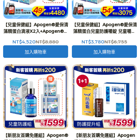
【兒童保健組】Apogen®愛保清
【兒童保健組】Apogen®愛保清
藻精蛋白滴液X2入+Apogen®愛
藻精蛋白兒童防護嚼錠 兒童嚼錠
保清藻精蛋白兒童防護嚼錠 兒童
(60g/瓶)X4入+藻優兒益生菌粉
NT$4,520
NT$8,880
NT$3,780
NT$6,755
嚼錠(60g/瓶)X2入 贈藻優兒益生
末 全新改版 兒童益生菌 (2g*15
菌x2入-二代台美專利 防護再升級
包/盒)X1入 -二代台美專利 防護再
加入購物車
加入購物車
升級
【新朋友首購免運組】Apogen®
【新朋友首購免運組】Apogen