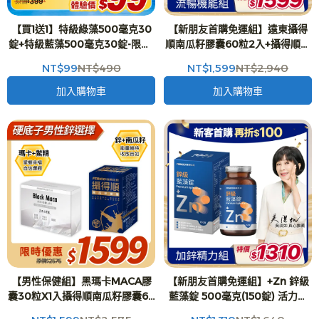
【買1送1】特級綠藻500毫克30
【新朋友首購免運組】遠東攝得
錠+特級藍藻500毫克30錠-限購1
順南瓜籽膠囊60粒2入+攝得順體
組
驗組4入(40粒)
NT$99
NT$490
NT$1,599
NT$2,940
加入購物車
加入購物車
【男性保健組】黑瑪卡MACA膠
【新朋友首購免運組】+Zn 鋅級
囊30粒X1入攝得順南瓜籽膠囊60
藍藻錠 500毫克(150錠) 活力強
粒X1入
化 吳淡如 真心推薦