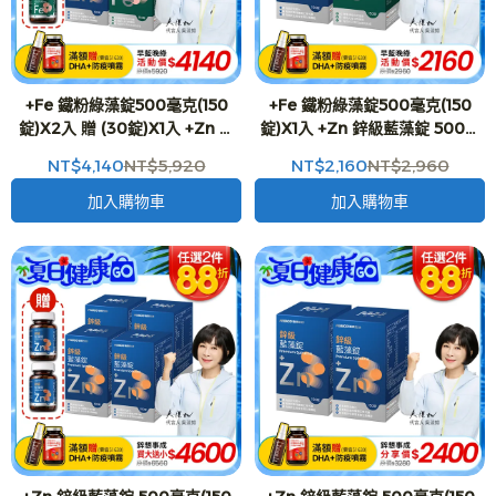
+Fe 鐵粉綠藻錠500毫克(150
+Fe 鐵粉綠藻錠500毫克(150
錠)X2入 贈 (30錠)X1入 +Zn 鋅
錠)X1入 +Zn 鋅級藍藻錠 500毫
級藍藻錠 500毫克(150錠)X2入
克(150錠)X1入 營養升級 活力強
NT$4,140
NT$5,920
NT$2,160
NT$2,960
贈 (30錠)X1入 營養升級 吳淡如
化 吳淡如 真心推薦
真心推薦
加入購物車
加入購物車