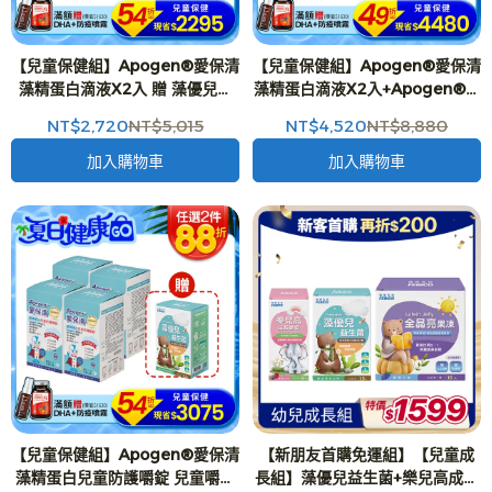
【兒童保健組】Apogen®愛保清
【兒童保健組】Apogen®愛保清
藻精蛋白滴液X2入 贈 藻優兒益
藻精蛋白滴液X2入+Apogen®愛
生菌粉末 兒童益生菌 (2g*15包/
保清藻精蛋白兒童防護嚼錠 兒童
NT$2,720
NT$5,015
NT$4,520
NT$8,880
盒)X1入-二代台美專利 防護再升
嚼錠(60g/瓶)X2入 贈藻優兒益生
級
菌x2入-二代台美專利 防護再升級
加入購物車
加入購物車
【兒童保健組】Apogen®愛保清
【新朋友首購免運組】【兒童成
藻精蛋白兒童防護嚼錠 兒童嚼錠
長組】藻優兒益生菌+樂兒高成長