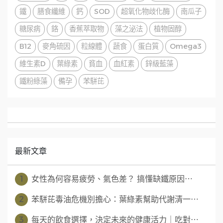
鐵
膳食纖維
鈣
SOD
超氧化物歧化酶
南瓜子
糖尿病
鉻
香蕉萃取物
藻之泌法
植物固醇
B12
麥角硫因
粒線體
蔬食
蛋白質
Omega3
維生素D
葉綠素
貧血
血紅素
鋅級藍藻
鐵粉綠藻
備孕
苯駢芘
最新文章
1
女性為何容易疲勞、氣色差？ 搞懂缺鐵原因⋯
2
苯駢芘毒油危機別擔心：葉綠素幫助代謝清一⋯
3
每天的飲食選擇，決定未來的健康活力｜吃對⋯