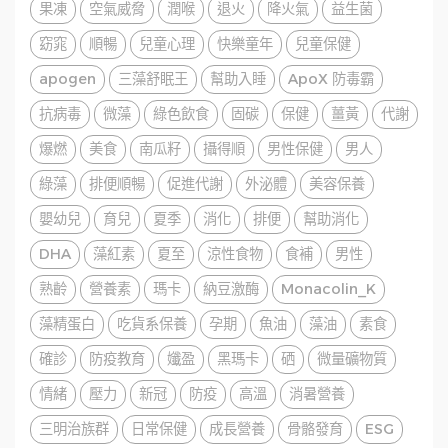
果凍
空氣威脅
潤喉
退火
降火氣
益生菌
窈窕
順暢
兒童心理
快樂童年
兒童保健
apogen
三藻舒眠王
幫助入睡
ApoX 防毒霸
抗病毒
微藻
綠色飲食
固碳
保健
薑黃
代謝
爆燃
美食
南瓜籽
攝得順
男性保健
男人
綠藻
排便順暢
促進代謝
外泌體
美容保養
嬰幼兒
育兒
夏季
消化
排便
幫助消化
DHA
藻紅素
夏至
涼性食物
食補
男性
熟齡
營養素
瑪卡
納豆激酶
Monacolin_K
藻精蛋白
吃貨系保養
孕期
魚油
藻油
素食
確診
防疫教育
孅盈
黑瑪卡
硒
微量礦物質
情緒
壓力
新冠
防疫
高溫
消暑營養
三明治族群
日常保健
成長營養
骨骼發育
ESG