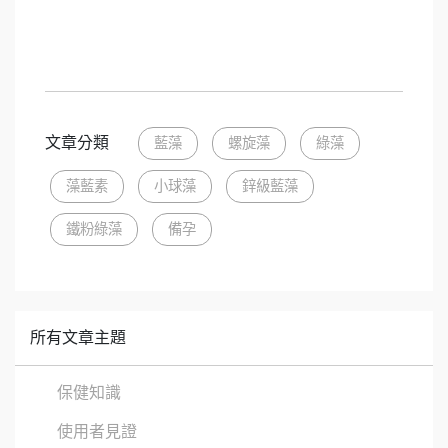
為愛，準備好溫柔的土壤｜備孕營養準備好，藍鋅綠鐵藻到寶
文章分類
藍藻
螺旋藻
綠藻
藻藍素
小球藻
鋅級藍藻
鐵粉綠藻
備孕
所有文章主題
保健知識
使用者見證