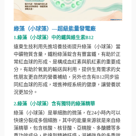
綠藻（小球藻）—超級能量發電廠
1.綠藻（小球藻）中的鐵與維生素B12
遠東生技利用先進培養技術提升綠藻（小球藻）當
中礦物質含量，鐵粉綠藻錠含有豐富鐵，有助於正
常紅血球的形成、是構成血紅素與肌紅素的重要成
分，有助於氧氣的輸送與利用，提供生育需求的女
性朋友更自然的營養補給，另外也含有B12同步協
同紅血球的形成，增進神經系統的健康，讓營養狀
況更加分。
2.綠藻（小球藻）含有獨特的綠藻精華
綠藻（小球藻）是單細胞的微藻，在24小時內可以
快速分裂成多個細胞，其中的能量來源就是來自綠
藻精華，包含核酸、核苷酸、亞精胺、多醣體等多
重功效成分，能達到精神旺盛、滋補強身的多重效