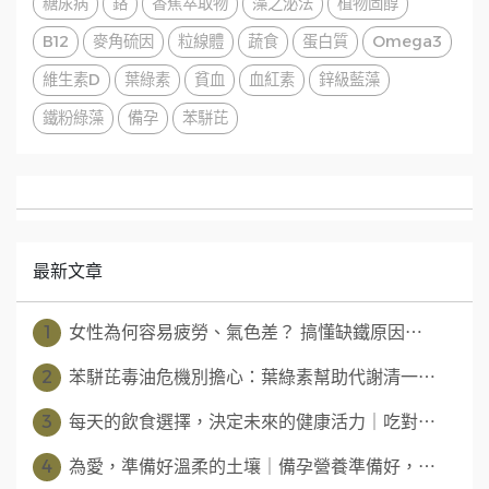
糖尿病
鉻
香蕉萃取物
藻之泌法
植物固醇
B12
麥角硫因
粒線體
蔬食
蛋白質
Omega3
維生素D
葉綠素
貧血
血紅素
鋅級藍藻
鐵粉綠藻
備孕
苯駢芘
最新文章
1
女性為何容易疲勞、氣色差？ 搞懂缺鐵原因⋯
2
苯駢芘毒油危機別擔心：葉綠素幫助代謝清一⋯
3
每天的飲食選擇，決定未來的健康活力｜吃對⋯
4
為愛，準備好溫柔的土壤｜備孕營養準備好，⋯