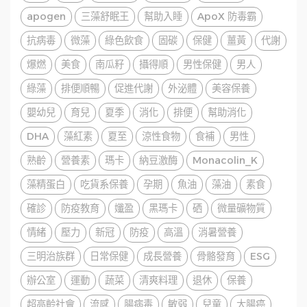
apogen
三藻舒眠王
幫助入睡
ApoX 防毒霸
抗病毒
微藻
綠色飲食
固碳
保健
薑黃
代謝
爆燃
美食
南瓜籽
攝得順
男性保健
男人
綠藻
排便順暢
促進代謝
外泌體
美容保養
嬰幼兒
育兒
夏季
消化
排便
幫助消化
DHA
藻紅素
夏至
涼性食物
食補
男性
熟齡
營養素
瑪卡
納豆激酶
Monacolin_K
藻精蛋白
吃貨系保養
孕期
魚油
藻油
素食
確診
防疫教育
孅盈
黑瑪卡
硒
微量礦物質
情緒
壓力
新冠
防疫
高溫
消暑營養
三明治族群
日常保健
成長營養
骨骼發育
ESG
辦公室
運動
蔬菜
清爽料理
退休
保養
超高齡社會
流感
腸病毒
敏弱
兒童
大腸癌