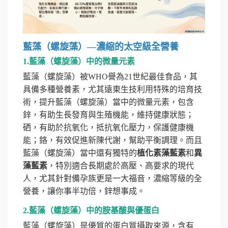
藍藻（螺旋藻）—濃縮的太空級全營養
1.藍藻（螺旋藻）中的微量元素
藍藻（螺旋藻）被WHO譽為21世紀最佳食品，其
具備多種營養素，尤其遠東生技利用特殊的培育技
術，提升藍藻（螺旋藻）當中的微量元素，包含
鋅，有助生長發育與生殖機能，維持健康狀態；
硒，有助於抗氧化，抵抗氧化壓力，保護健康機
能；鉻，有效促進新陳代謝，幫助平衡調理。而且
藍藻（螺旋藻）當中還有獨特的
植化素藻藍素
和
異
藻藍素
，特別適合長期處於高壓、高要求的現代
人，尤其針對備孕族更是一大福音，濃縮等級的全
營養，讓你事半功倍，鋅想事成。
2.藍藻（螺旋藻）中的胺基酸與優蛋白
藍藻（螺旋藻）是優質的蛋白質攝取來源，含有