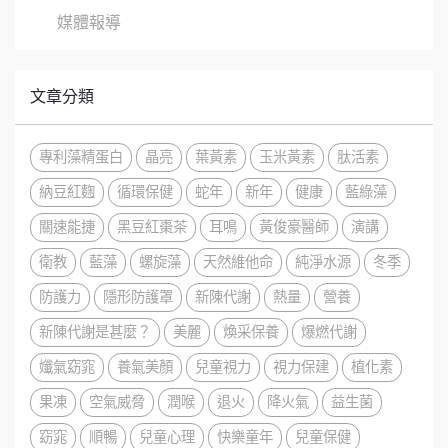
媒體報導
文章分類
專利藻精蛋白
晶亮
葉黃素
玉米黃素
肽活素
納豆紅麴
循環保健
蛇年
新年
健康
藍綠藻
關速能捷
黑豆紅棗茶
耳鳴
黃俊豪醫師
演講
衛教
藍藻
螺旋藻
天然維他命
純淨水源
冬季
防護力
隱形防護罩
新陳代謝
熱量
營養
新陳代謝是甚麼？
美麗
煥采保養
爆燃代謝
孅氣窈窕
養氣美顏
兒童視力
視力保建
植化素
果凍
空氣威脅
潤喉
退火
降火氣
益生菌
窈窕
順暢
兒童心理
快樂童年
兒童保健