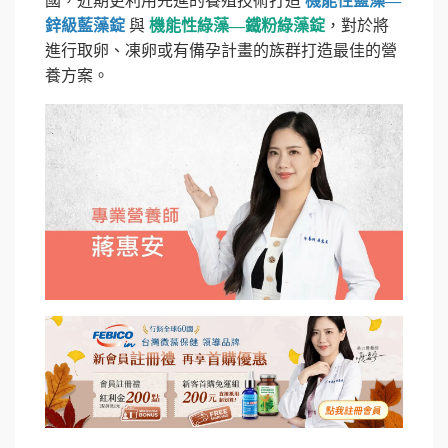
國，近期更利用先進的養殖技術打造
機能性藍藻—
鋅級藍藻錠
與
機能性綠藻—鐵粉綠藻錠
，對於將
進行取卵、凍卵或有備孕計畫的族群打造最佳的營
養方案。