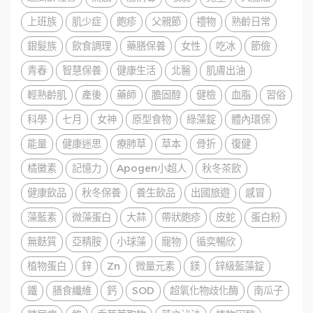
上班族
肌少症
皰疹
父親節
禮物
熟齡日常
銀髮族
飲食調理
藥膳保養
女性
吃冰
節儉
青春
智慧保養
健康生活
北醫
肌膚出油
輕熟齡肌
產後
藥師
膽固醇
健檢
血脂
習俗
科學
七月
女神
原型食物
綠藻錠
體內環保
能量
健康迷思
療肺草
草本
骨折
復健
橘黴素
記憶力
Apogen小超人
秋冬茶飲
健康飲品
秋冬保養
養生飲品
出國旅遊
感冒
藻藍素
微藻蛋白
大蒜
帶狀皰疹
皮蛇
蛋白粉
無麩質
亞精胺
小球藻
寵物
循奕暢欣
植物蛋白
鋅
Zn
微量元素
鎂
鋅級藍藻錠
鐵
膳食纖維
鈣
SOD
超氧化物歧化酶
南瓜子