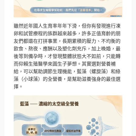
雖然近年國人生育率年年下滑，但你有發現進行凍
卵和試管療程的族群越來越多，許多正值育齡的朋
友們都還在打拼事業，長期累積的壓力、不均衡的
飲食、熬夜、應酬以及塑化劑充斥，加上晚婚，最
後等到備孕時，才發現整體狀態大不如前，只能轉
而仰賴生殖醫學來圓生子夢想。其實選對營養補
給，可以幫助調節生理機能，藍藻（螺旋藻）和綠
藻（小球藻）的全營養，是幫助滋養強身的最佳選
擇。