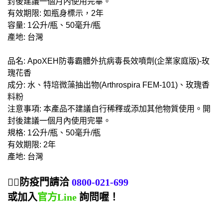
封後建議一個月內使用完畢。
有效期限: 如瓶身標示，2年
容量: 1公升/瓶、50毫升/瓶
產地: 台灣
品名: ApoXEH防毒霸體外抗病毒長效噴劑(企業家庭版)-玫
瑰花香
成分: 水、特培微藻抽出物(Arthrospira FEM-101)、玫瑰香
料粉
注意事項: 本產品不建議自行稀釋或添加其他物質使用。開
封後建議一個月內使用完畢。
規格: 1公升/瓶、50毫升/瓶
有效期限: 2年
產地: 台灣
👨‍⚕防疫門請洽
0800-021-699
或加入
官方Line
詢問喔！