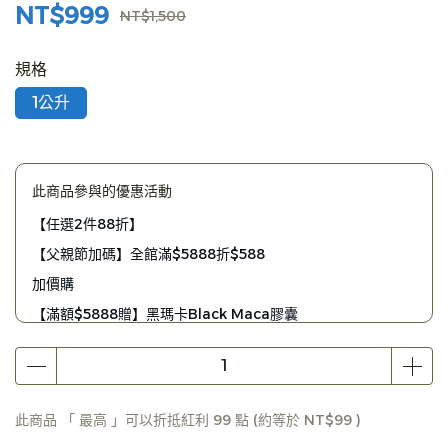
NT$999
NT$1,500
規格
1公升
此商品參與的優惠活動
【任選2件88折】
【父親節加碼】全館滿$5888折$588
加價購
【滿額$5888贈】黑瑪卡Black Maca膠囊
【滿額$4880贈】植物DHA藻油膠囊
【滿額$2980贈】ApoX 防毒霸體外長效升級版
【滿額$1980贈】Apogen清流舒喉薄荷錠
此商品 「 最高 」可以折抵紅利
99
點 (約等於
NT$99
)