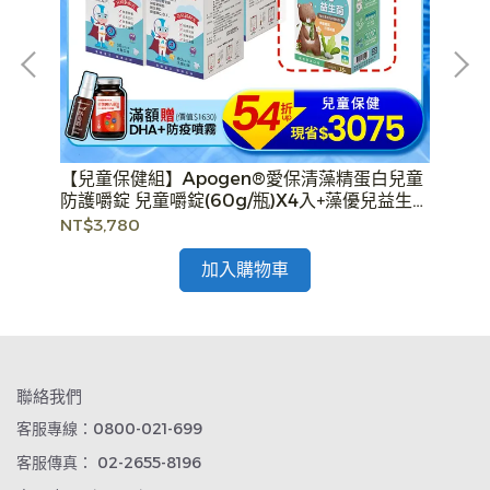
長效
【兒童保健組】Apogen®愛保清藻精蛋白兒童
【
防護嚼錠 兒童嚼錠(60g/瓶)X4入+藻優兒益生菌
X
粉末 全新改版 兒童益生菌 (2g*15包/盒)X1入 -二
兒童
NT$3,780
NT
代台美專利 防護再升級
二
加入購物車
聯絡我們
客服專線：0800-021-699
客服傳真： 02-2655-8196