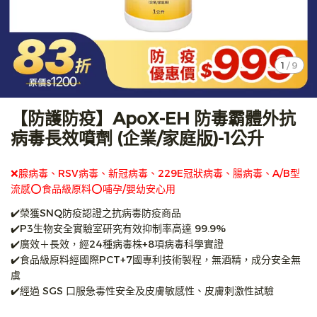
1
/
9
【防護防疫】ApoX-EH 防毒霸體外抗
病毒長效噴劑 (企業/家庭版)-1公升
❌腺病毒、RSV病毒、新冠病毒、229E冠狀病毒、腸病毒、A/B型
流感⭕️食品級原料⭕️哺孕/嬰幼安心用
✔️榮獲SNQ防疫認證之抗病毒防疫商品
✔️P3生物安全實驗室研究有效抑制率高達 99.9%
✔️廣效＋長效，經24種病毒株+8項病毒科學實證
✔️食品級原料經國際PCT+7國專利技術製程，無酒精，成分安全無
虞
✔️經過 SGS 口服急毒性安全及皮膚敏感性、皮膚刺激性試驗