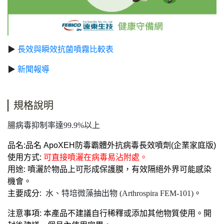
▶
長效與瞬效抗菌噴霧比較表
▶
新聞報導
規格說明
腸病毒抑制率達99.9%以上
品名:品名 ApoXEH防毒霸體外抗病毒長效噴劑(企業家庭版)
使用方式:
可直接噴灑在病毒易沾附處。
用途: 噴灑於物品上可形成保護膜，有效隔絕外界可能感染
機會。
主要成分:
水、特培微藻抽出物 (Arthrospira FEM-101)
。
注意事項: 本產品不建議自行稀釋或添加其他物質使用。開