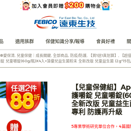
品
適用族群
保健知識分享/報導
會員好禮
n®愛保清
,
兒童保健｜成長關鍵
,
全部商品
,
防疫/防護
,
【買1送1真划算】
,
【超
兒童嚼錠(60g/瓶)X4入+藻優兒益生菌粉末 全新改版 兒童益生菌 (2g*15包/
【兒童保健組】Ap
護嚼錠 兒童嚼錠(6
全新改版 兒童益生菌 
專利 防護再升級
5專業學術研究單位合作，4篇國