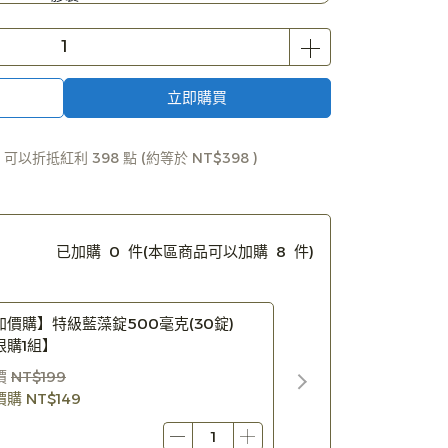
藻油膠囊
防毒霸體外長效升級版
清流舒喉薄荷錠
立即購買
 」可以折抵紅利
398
點 (約等於
NT$398
)
已加購
0
件
(本區商品可以加購
8
件)
加價購】特級藍藻錠500毫克(30錠)
限購1組】
價
NT$199
價購
NT$149