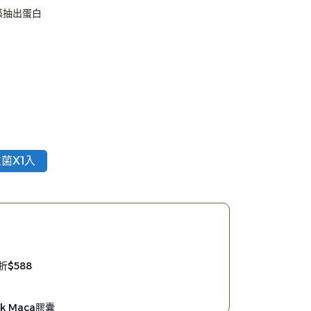
藻抽出蛋白
菌X1入
$588
k Maca膠囊