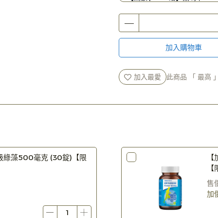
【滿額$4880贈】植物DHA
【滿額$2980贈】ApoX 
【滿額$1980贈】Apogen
加入購物車
加入最愛
此商品 「 最高
綠藻500毫克 (30錠)【限
【
【
售
9
加