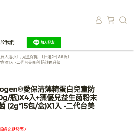
關於我們
值買大送小】
,
兒童保健
,
【任選2件88折】
盒)X1入 -二代台美專利 防護再升級
ogen®愛保清藻精蛋白兒童防
0g/瓶)X4入+藻優兒益生菌粉末
(2g*15包/盒)X1入 -二代台美
際級文獻發表⚡