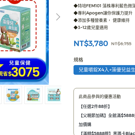
◆特培FEM101 藻株專利藍色微
◆專利Apogen讓你保護力提升
◆添加多種營養素， 健康維持
◆3~12歲兒童適用
NT$3,780
NT$6,755
規格
兒童嚼錠X4入+藻優兒益生
此商品參與的優惠活動
【任選2件88折】
【父親節加碼】全館滿$5888折
加價購
【滿額$5888贈】黑瑪卡Blac