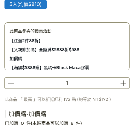
3入(均價$810)
此商品參與的優惠活動
【任選2件88折】
【父親節加碼】全館滿$5888折$588
加價購
【滿額$5888贈】黑瑪卡Black Maca膠囊
【滿額$4880贈】植物DHA藻油膠囊
【滿額$2980贈】ApoX 防毒霸體外長效升級版
【滿額$1980贈】Apogen清流舒喉薄荷錠
此商品 「 最高 」可以折抵紅利
172
點 (約等於
NT$172
)
加價購-加價購
已加購
0
件
(本區商品可以加購
8
件)