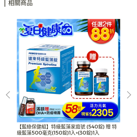
相關商品
【藍綠保健組】特級藍藻家庭號 (540錠) 贈 特
【
級藍藻500毫克(150錠)1入+(30錠)1入
再