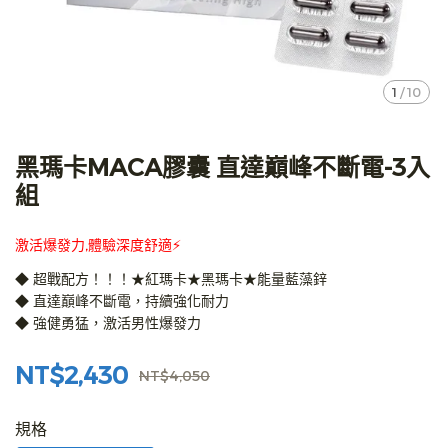
1
/
10
黑瑪卡MACA膠囊 直達巔峰不斷電-3入
組
激活爆發力,體驗深度舒適⚡️
◆ 超戰配方！！！★紅瑪卡★黑瑪卡★能量藍藻鋅
◆ 直達巔峰不斷電，持續強化耐力
◆ 強健勇猛，激活男性爆發力
NT$2,430
NT$4,050
規格