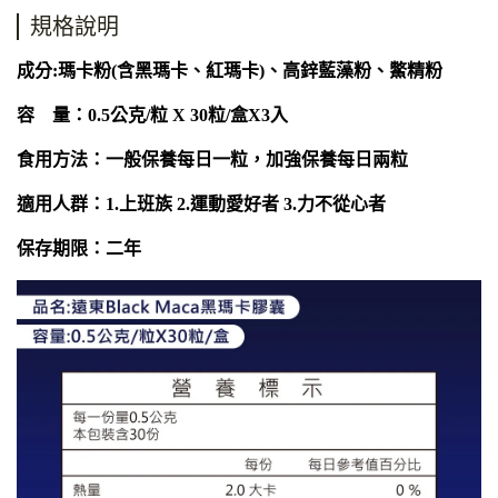
規格說明
成分
:
瑪卡粉
(
含黑瑪卡、紅瑪卡
)
、高鋅藍藻粉、鱉精粉
容 量：
0.5
公克
/
粒
X 30
粒
/
盒X3入
食用方法：一般保養每日一粒，加強保養每日兩粒
適用人群：
1.
上班族
2.
運動愛好者
3.
力不從心者
保存期限：二年