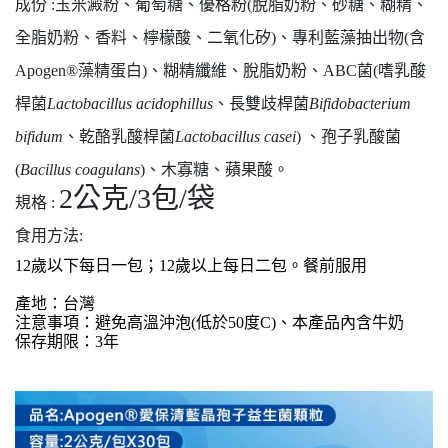
成份 :玉米澱粉、葡萄糖、優格粉(脫脂奶粉、砂糖、糊精、
全脂奶粉、香料、檸檬酸、二氧化矽)、專利藍藻抽出物(含
Apogen®藻精蛋白)、糊精纖維、脫脂奶粉、ABC菌(嗜乳酸
桿菌
Lactobacillus acidophillus
、長雙歧桿菌
Bifidobacterium
bifidum
、乾酪乳酸桿菌
Lactobacillus casei
) 、孢子乳酸菌
(
Bacillus coagulans
)、木寡糖、蘋果酸。
2公克/3包/袋
規格 :
食用方法:
12歲以下每日一包；
12歲以上每日二包。餐前服用
產地：台灣
注意事項：避免高溫沖泡(低於50度C)、本產品內含牛奶
保存期限：3年