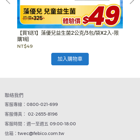
滴液
【買1送1】藻優兒益生菌2公克/3包/袋X2入-限
【
嚼錠
購1組
3錠
-
NT$49
NT
加入購物車
聯絡我們
客服專線：0800-021-699
客服傳真： 02-2655-8196
客服時間：週一至週五 09:00-18:00
信箱：twec@febico.com.tw