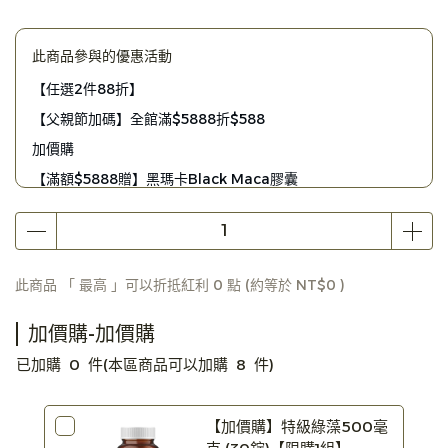
此商品參與的優惠活動
【任選2件88折】
【父親節加碼】全館滿$5888折$588
加價購
【滿額$5888贈】黑瑪卡Black Maca膠囊
【滿額$4880贈】植物DHA藻油膠囊
【滿額$2980贈】ApoX 防毒霸體外長效升級版
【滿額$1980贈】Apogen清流舒喉薄荷錠
此商品 「 最高 」可以折抵紅利
0
點 (約等於
NT$0
)
加價購-加價購
已加購
0
件
(本區商品可以加購
8
件)
【加價購】特級綠藻500毫