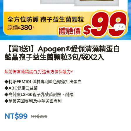
1
/
9
【買1送1】Apogen®愛保清藻精蛋白
藍晶孢子益生菌顆粒3包/袋X2入
超前佈署藻精蛋白,打造全方位保護力⚡
◆特培FEM101 藻株專利藍色微藻抽出蛋白
◆ABC健康三益菌
◆高純度LS-66孢子乳酸菌耐熱、耐酸
◆榮獲美國專利及中華民國專利
NT$99
NT$299